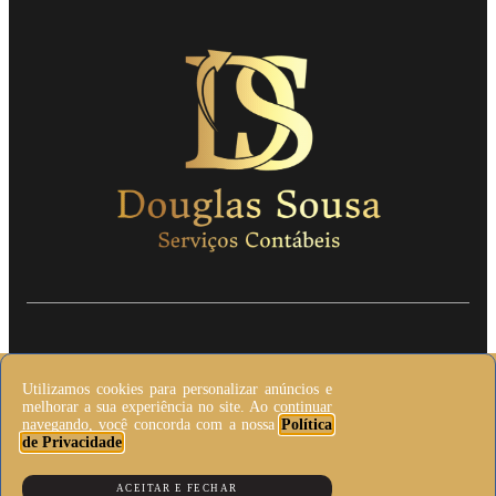
Copyright © 2023. Todos os direitos reservados
Utilizamos cookies para personalizar anúncios e
melhorar a sua experiência no site. Ao continuar
navegando, você concorda com a nossa
Política
de Privacidade
.
Feito com
por
TSG Sites
ACEITAR E FECHAR